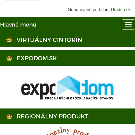
Generované portálom
Uradne.sk
Hlavné menu
Hl
me
VIRTUÁLNY CINTORÍN
EXPODOM.SK
REGIONÁLNY PRODUKT