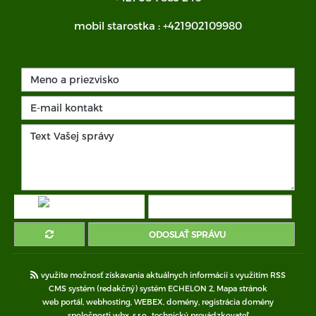
mobil starostka :
+421902109980
ODOSLAŤ SPRÁVU
využite možnosť získavania aktuálnych informácií s využitím RSS
CMS systém (redakčný) systém ECHELON 2,
Mapa stránok
web portál
,
webhosting
,
WEBEX
,
domény
,
registrácia domény
spoločnosti wbx, s.r.o.
,
technický prevádzkovateľ