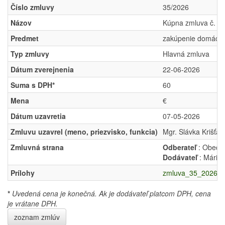
Číslo zmluvy
35/2026
Názov
Kúpna zmluva č. 3
Predmet
zakúpenie domácic
Typ zmluvy
Hlavná zmluva
Dátum zverejnenia
22-06-2026
Suma s DPH*
60
Mena
€
Dátum uzavretia
07-05-2026
Zmluvu uzavrel (meno, priezvisko, funkcia)
Mgr. Slávka Krišťá
Zmluvná strana
Odberateľ
: Obec R
Dodávateľ
: Mária
Prílohy
zmluva_35_2026.p
*
Uvedená cena je konečná. Ak je dodávateľ platcom DPH, cena
je vrátane DPH.
zoznam zmlúv