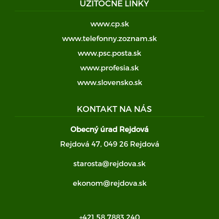
UŽITOČNÉ LINKY
www.cp.sk
www.telefonny.zoznam.sk
www.psc.posta.sk
www.profesia.sk
www.slovensko.sk
KONTAKT NA NÁS
Obecný úrad Rejdová
Rejdová 47, 049 26 Rejdová
starosta@rejdova.sk
ekonom@rejdova.sk
+421 58 7883 240