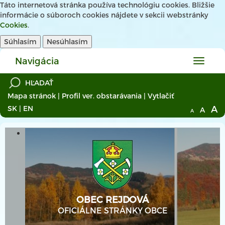
Táto internetová stránka používa technológiu cookies. Bližšie
informácie o súboroch cookies nájdete v sekcii webstránky
Cookies
.
Súhlasím
Nesúhlasím
Navigácia
Hlavné
menu
Mapa stránok
|
Profil ver. obstarávania
|
Vytlačiť
A
SK
|
EN
A
A
OBEC REJDOVÁ
OFICIÁLNE STRÁNKY OBCE