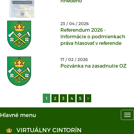
hnedého
23 / 04 / 2026
Referendum 2026 -
Informácie o podmienkach
práva hlasovať v referende
17 / 02 / 2026
Pozvánka na zasadnutie OZ
1
2
3
4
5
Hlavné menu
Hl
me
VIRTUÁLNY CINTORÍN