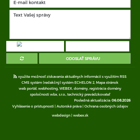
ODOSLAŤ SPRÁVU
využite možnosť získavania aktuálnych informácií s využitím RSS
CMS systém (redakčný) systém ECHELON 2,
Mapa stránok
web portál
,
webhosting
,
WEBEX
,
domény
,
registrácia domény
spoločnosti wbx, s.r.o.
,
technický prevádzkovateľ
Posledná aktualizácia:
06.08.2026
Vyhlásenie o prístupnosti
|
Autorské práva
|
Ochrana osobných údajov
webdesign
|
webex.sk