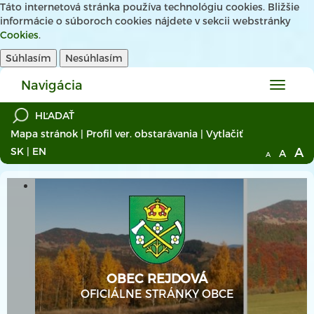
Táto internetová stránka používa technológiu cookies. Bližšie
informácie o súboroch cookies nájdete v sekcii webstránky
Cookies
.
Súhlasím
Nesúhlasím
Navigácia
Hlavné
menu
Mapa stránok
|
Profil ver. obstarávania
|
Vytlačiť
A
SK
|
EN
A
A
OBEC REJDOVÁ
OFICIÁLNE STRÁNKY OBCE