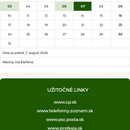
03
04
05
06
07
08
09
10
11
12
13
14
15
16
17
18
19
20
21
22
23
24
25
26
27
28
29
30
31
Dnes je piatok, 7. august 2026
Meniny má Štefánia
UŽITOČNÉ LINKY
www.cp.sk
www.telefonny.zoznam.sk
www.psc.posta.sk
www.profesia.sk