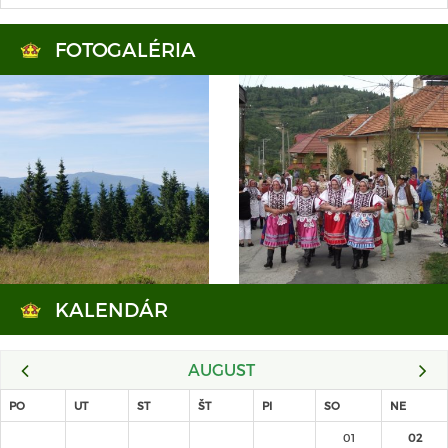
FOTOGALÉRIA
KALENDÁR
AUGUST
PO
UT
ST
ŠT
PI
SO
NE
01
02