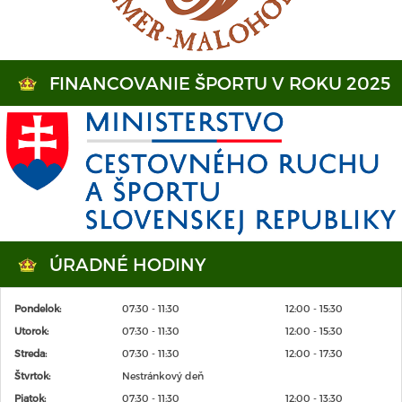
FINANCOVANIE ŠPORTU V ROKU 2025
ÚRADNÉ HODINY
Pondelok:
07:30 - 11:30
12:00 - 15:30
Utorok:
07:30 - 11:30
12:00 - 15:30
Streda:
07:30 - 11:30
12:00 - 17:30
Štvrtok:
Nestránkový deň
Piatok:
07:30 - 11:30
12:00 - 13:30