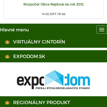
Rozpočet Obce Rejdová na rok 2012
14.02.2017 |
91 kb
Hlavné menu
Hl
me
VIRTUÁLNY CINTORÍN
EXPODOM.SK
REGIONÁLNY PRODUKT