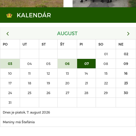
KALENDÁR
AUGUST
PO
UT
ST
ŠT
PI
SO
NE
01
02
03
04
05
06
07
08
09
10
11
12
13
14
15
16
17
18
19
20
21
22
23
24
25
26
27
28
29
30
31
Dnes je piatok, 7. august 2026
Meniny má Štefánia