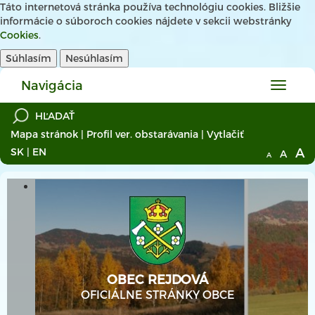
Táto internetová stránka používa technológiu cookies. Bližšie
informácie o súboroch cookies nájdete v sekcii webstránky
Cookies
.
Súhlasím
Nesúhlasím
Navigácia
Hlavné
menu
Mapa stránok
|
Profil ver. obstarávania
|
Vytlačiť
A
SK
|
EN
A
A
OBEC REJDOVÁ
OFICIÁLNE STRÁNKY OBCE