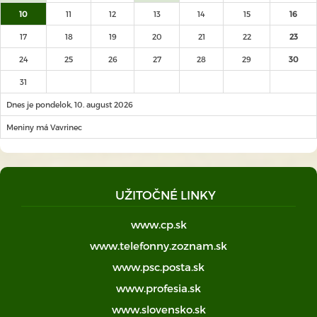
10
11
12
13
14
15
16
17
18
19
20
21
22
23
24
25
26
27
28
29
30
31
Dnes je pondelok, 10. august 2026
Meniny má Vavrinec
UŽITOČNÉ LINKY
www.cp.sk
www.telefonny.zoznam.sk
www.psc.posta.sk
www.profesia.sk
www.slovensko.sk