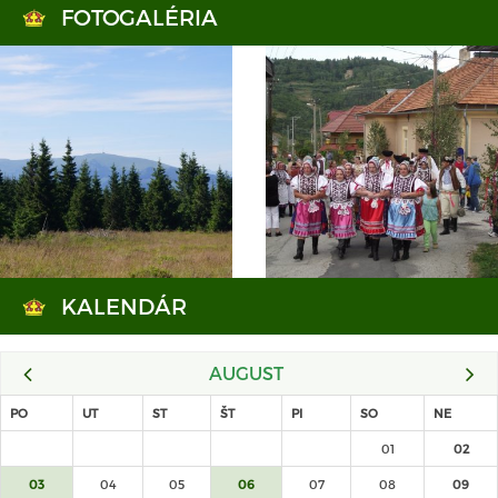
FOTOGALÉRIA
KALENDÁR
AUGUST
PO
UT
ST
ŠT
PI
SO
NE
01
02
03
04
05
06
07
08
09