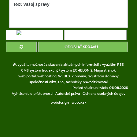
ODOSLAŤ SPRÁVU
využite možnosť získavania aktuálnych informácií s využitím RSS
CMS systém (redakčný) systém ECHELON 2,
Mapa stránok
web portál
,
webhosting
,
WEBEX
,
domény
,
registrácia domény
spoločnosti wbx, s.r.o.
,
technický prevádzkovateľ
Posledná aktualizácia:
06.08.2026
Vyhlásenie o prístupnosti
|
Autorské práva
|
Ochrana osobných údajov
webdesign
|
webex.sk