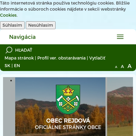
Táto internetová stránka používa technológiu cookies. Bližšie
informácie o súboroch cookies nájdete v sekcii webstránky
Cookies
.
Súhlasím
Nesúhlasím
Navigácia
Hlavné
menu
Mapa stránok
|
Profil ver. obstarávania
|
Vytlačiť
A
SK
|
EN
A
A
OBEC REJDOVÁ
OFICIÁLNE STRÁNKY OBCE