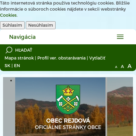
Táto internetová stránka používa technológiu cookies. Bližšie
informácie o súboroch cookies nájdete v sekcii webstránky
Cookies
.
Súhlasím
Nesúhlasím
Navigácia
Hlavné
menu
Mapa stránok
|
Profil ver. obstarávania
|
Vytlačiť
A
SK
|
EN
A
A
OBEC REJDOVÁ
OFICIÁLNE STRÁNKY OBCE