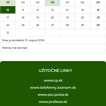
03
04
05
06
07
08
09
10
11
12
13
14
15
16
17
18
19
20
21
22
23
24
25
26
27
28
29
30
31
Dnes je pondelok, 10. august 2026
Meniny má Vavrinec
UŽITOČNÉ LINKY
www.cp.sk
www.telefonny.zoznam.sk
www.psc.posta.sk
www.profesia.sk