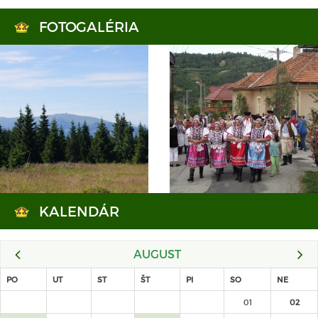
FOTOGALÉRIA
KALENDÁR
AUGUST
PO
UT
ST
ŠT
PI
SO
NE
01
02