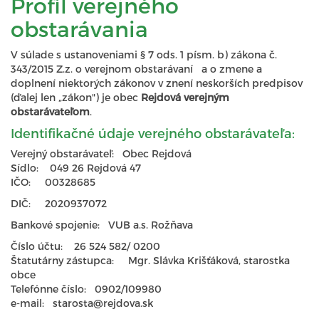
Profil verejného
obstarávania
V súlade s ustanoveniami § 7 ods. 1 písm. b) zákona č.
343/2015 Z.z. o verejnom obstarávaní a o zmene a
doplnení niektorých zákonov v znení neskorších predpisov
(ďalej len „zákon") je obec
Rejdová verejným
obstarávateľom
.
Identifikačné údaje verejného obstarávateľa:
Verejný obstarávateľ: Obec Rejdová
Sídlo: 049 26 Rejdová 47
IČO: 00328685
DIČ: 2020937072
Bankové spojenie: VUB a.s. Rožňava
Číslo účtu: 26 524 582/ 0200
Štatutárny zástupca: Mgr. Slávka Krišťáková, starostka
obce
Telefónne číslo: 0902/109980
e-mail: starosta@rejdova.sk