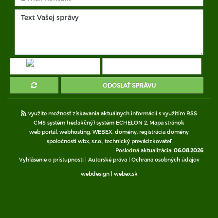
ODOSLAŤ SPRÁVU
využite možnosť získavania aktuálnych informácií s využitím RSS
CMS systém (redakčný) systém ECHELON 2,
Mapa stránok
web portál
,
webhosting
,
WEBEX
,
domény
,
registrácia domény
spoločnosti wbx, s.r.o.
,
technický prevádzkovateľ
Posledná aktualizácia:
06.08.2026
Vyhlásenie o prístupnosti
|
Autorské práva
|
Ochrana osobných údajov
webdesign
|
webex.sk