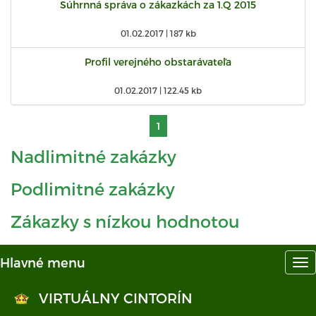
Súhrnná správa o zákazkách za 1.Q 2015
01.02.2017 |
187 kb
Profil verejného obstarávateľa
01.02.2017 |
122.45 kb
1
Nadlimitné zakázky
Podlimitné zakázky
Zákazky s nízkou hodnotou
Hlavné menu
Hl
me
VIRTUÁLNY CINTORÍN