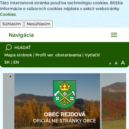
Táto internetová stránka používa technológiu cookies. Bližšie
informácie o súboroch cookies nájdete v sekcii webstránky
Cookies
.
Súhlasím
Nesúhlasím
Navigácia
Hlavné
menu
Mapa stránok
|
Profil ver. obstarávania
|
Vytlačiť
A
SK
|
EN
A
A
OBEC REJDOVÁ
OFICIÁLNE STRÁNKY OBCE