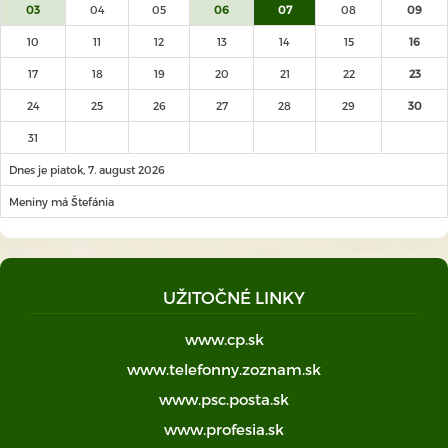
03
04
05
06
07
08
09
10
11
12
13
14
15
16
17
18
19
20
21
22
23
24
25
26
27
28
29
30
31
Dnes je piatok, 7. august 2026
Meniny má Štefánia
UŽITOČNÉ LINKY
www.cp.sk
www.telefonny.zoznam.sk
www.psc.posta.sk
www.profesia.sk