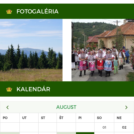
FOTOGALÉRIA
KALENDÁR
AUGUST
PO
UT
ST
ŠT
PI
SO
NE
01
02