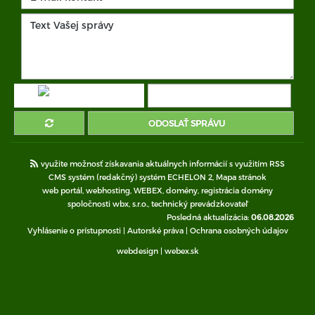
ODOSLAŤ SPRÁVU
využite možnosť získavania aktuálnych informácií s využitím RSS
CMS systém (redakčný) systém ECHELON 2,
Mapa stránok
web portál
,
webhosting
,
WEBEX
,
domény
,
registrácia domény
spoločnosti wbx, s.r.o.
,
technický prevádzkovateľ
Posledná aktualizácia:
06.08.2026
Vyhlásenie o prístupnosti
|
Autorské práva
|
Ochrana osobných údajov
webdesign
|
webex.sk