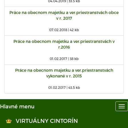
04.04.2019 |
33.5 kb
Práce na obecnom majetku a ver.priestranstvách obce
v r. 2017
07.02.2018 |
42 kb
Práce na obecnom majetku a ver.priestranstvách v
r.2016
01.02.2017 |
38 kb
Práce na obecnom majetku a ver.priestranstvách
vykonané v r. 2015
01.02.2017 |
43.5 kb
Hlavné menu
Hl
me
VIRTUÁLNY CINTORÍN