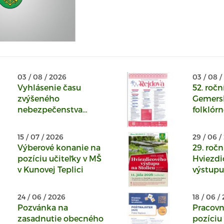
03 / 08 / 2026
03 / 08 /
Vyhlásenie času
52. ročn
zvýšeného
Gemers
nebezpečenstva
folklórn
vzniku požiaru od
Rejdová
30.7.2026 do
15 / 07 / 2026
29 / 06 /
odvolania
Výberové konanie na
29. ročn
pozíciu učiteľky v MŠ
Hviezdi
v Kunovej Teplici
výstupu
24 / 06 / 2026
18 / 06 /
Pozvánka na
Pracovná
zasadnutie obecného
pozíciu