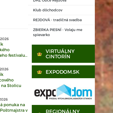
DHZ Obce Rejdová
Klub dôchodcov
REJDOVÁ - tradičná svadba
ZBIERKA PIESNÍ - Volaju me
spievarko
 2026
ík
kého
VIRTUÁLNY
eho festivalu
CINTORÍN
 2026
 2026
EXPODOM.SK
ík
cového
 na Stolicu
 2026
 ponuka na
 Poštmajstra v
REGIONÁLNY