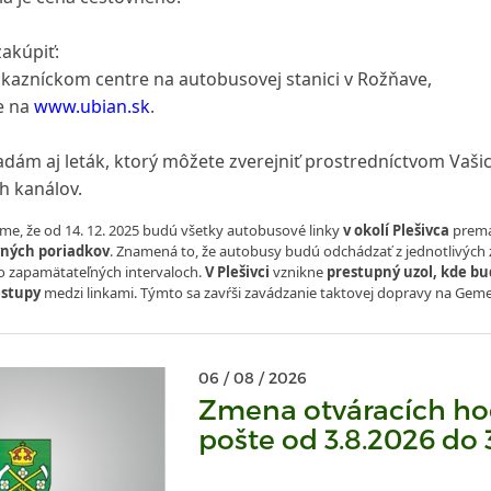
akúpiť:
kazníckom centre na autobusovej stanici v Rožňave,
e na
www.ubian.sk
.
ladám aj leták, ktorý môžete zverejniť prostredníctvom Vaši
 kanálov.
me, že od 14. 12. 2025 budú všetky autobusové linky
v okolí Plešivca
premá
vných poriadkov
. Znamená to, že autobusy budú odchádzať z jednotlivých 
ko zapamätateľných intervaloch.
V Plešivci
vznikne
prestupný uzol, kde b
estupy
medzi linkami. Týmto sa zavŕši zavádzanie taktovej dopravy na Geme
06 / 08 / 2026
Zmena otváracích ho
pošte od 3.8.2026 do 