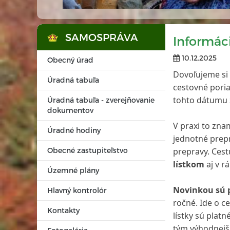
SAMOSPRÁVA
Informác
10.12.2025
Obecný úrad
Dovoľujeme si
Úradná tabuľa
cestovné pori
tohto dátumu
Úradná tabuľa - zverejňovanie
dokumentov
V praxi to zna
Úradné hodiny
jednotné prepr
Obecné zastupiteľstvo
prepravy. Cest
lístkom
aj v r
Územné plány
Novinkou sú p
Hlavný kontrolór
ročné. Ide o 
Kontakty
lístky sú plat
tým výhodnejši