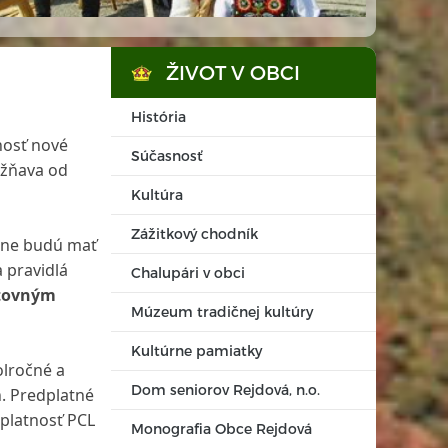
ŽIVOT V OBCI
História
osť nové
Súčasnosť
ožňava od
Kultúra
Zážitkový chodník
ióne budú mať
 pravidlá
Chalupári v obci
stovným
Múzeum tradičnej kultúry
Kultúrne pamiatky
olročné a
Dom seniorov Rejdová, n.o.
. Predplatné
 platnosť PCL
Monografia Obce Rejdová