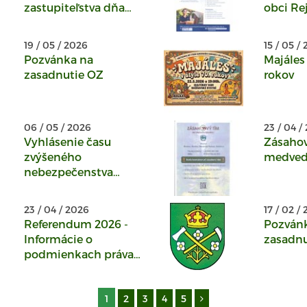
zastupiteľstva dňa
obci Re
30.6.2026
19 / 05 / 2026
15 / 05 /
Pozvánka na
Majáles 
zasadnutie OZ
rokov
06 / 05 / 2026
23 / 04 /
Vyhlásenie času
Zásahov
zvýšeného
medveď
nebezpečenstva
vzniku požiaru od
28.4.2026 do
23 / 04 / 2026
17 / 02 /
odvolania
Referendum 2026 -
Pozván
Informácie o
zasadnu
podmienkach práva
hlasovať v referende
1
2
3
4
5