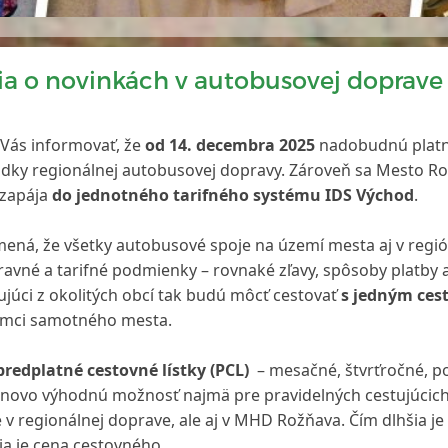
ia o novinkách v autobusovej doprave
 Vás informovať, že
od 14. decembra 2025
nadobudnú platn
adky regionálnej autobusovej dopravy. Zároveň sa Mesto R
 zapája
do jednotného tarifného systému IDS Východ
.
mená, že všetky autobusové spoje na území mesta aj v reg
avné a tarifné podmienky – rovnaké zľavy, spôsoby platby a
ujúci z okolitých obcí tak budú môcť cestovať
s jedným ce
ámci samotného mesta.
redplatné cestovné lístky
(PCL)
– mesačné, štvrťročné, p
cenovo výhodnú možnosť najmä pre pravidelných cestujúcich
né v regionálnej doprave, ale aj v MHD Rožňava. Čím dlhšia je
a je cena cestovného.