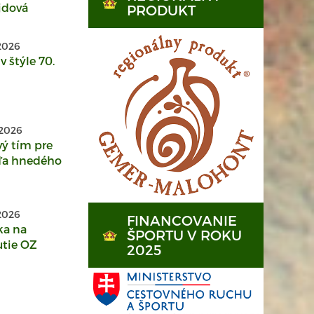
jdová
PRODUKT
 2026
v štýle 70.
 2026
ý tím pre
a hnedého
 2026
FINANCOVANIE
ka na
ŠPORTU V ROKU
tie OZ
2025