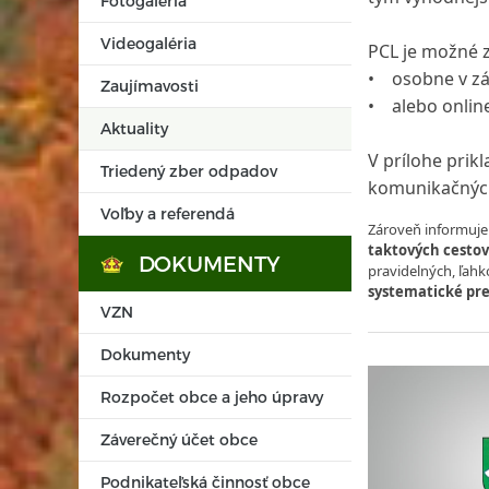
Fotogaléria
Videogaléria
PCL je možné z
• osobne v zá
Zaujímavosti
• alebo onlin
Aktuality
V prílohe prik
Triedený zber odpadov
komunikačných
Voľby a referendá
Zároveň informuje
taktových cesto
DOKUMENTY
pravidelných, ľah
systematické pr
VZN
Dokumenty
Rozpočet obce a jeho úpravy
Záverečný účet obce
Podnikateľská činnosť obce