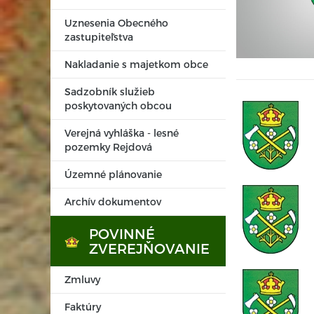
Uznesenia Obecného
zastupiteľstva
Nakladanie s majetkom obce
Sadzobník služieb
poskytovaných obcou
Verejná vyhláška - lesné
pozemky Rejdová
Územné plánovanie
Archív dokumentov
POVINNÉ
ZVEREJŇOVANIE
Zmluvy
Faktúry