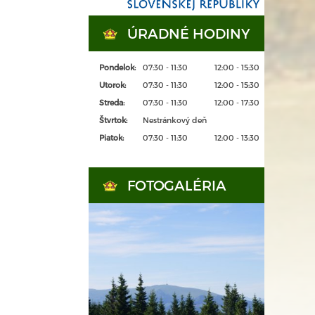
ÚRADNÉ HODINY
Pondelok:
07:30 - 11:30
12:00 - 15:30
Utorok:
07:30 - 11:30
12:00 - 15:30
Streda:
07:30 - 11:30
12:00 - 17:30
Štvrtok:
Nestránkový deň
Piatok:
07:30 - 11:30
12:00 - 13:30
FOTOGALÉRIA