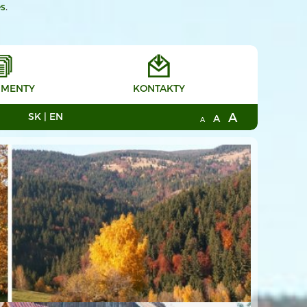
es
.
MENTY
KONTAKTY
A
SK
|
EN
A
A