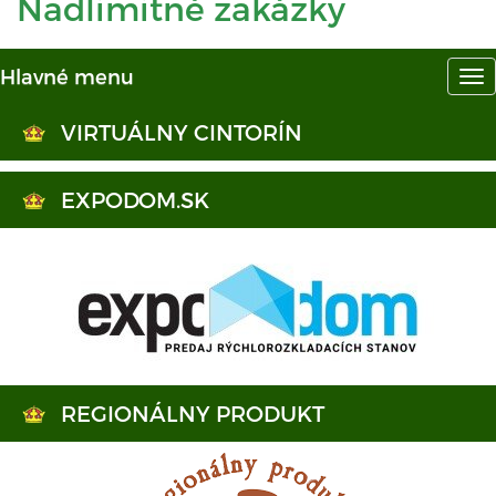
Nadlimitné zakázky
Hlavné menu
Hl
me
VIRTUÁLNY CINTORÍN
EXPODOM.SK
REGIONÁLNY PRODUKT