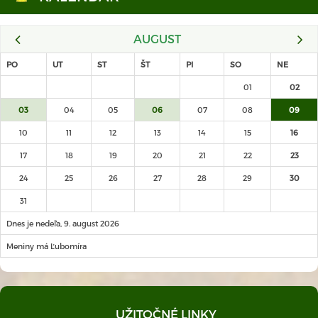
AUGUST
PO
UT
ST
ŠT
PI
SO
NE
01
02
03
04
05
06
07
08
09
10
11
12
13
14
15
16
17
18
19
20
21
22
23
24
25
26
27
28
29
30
31
Dnes je nedeľa, 9. august 2026
Meniny má Ľubomíra
UŽITOČNÉ LINKY