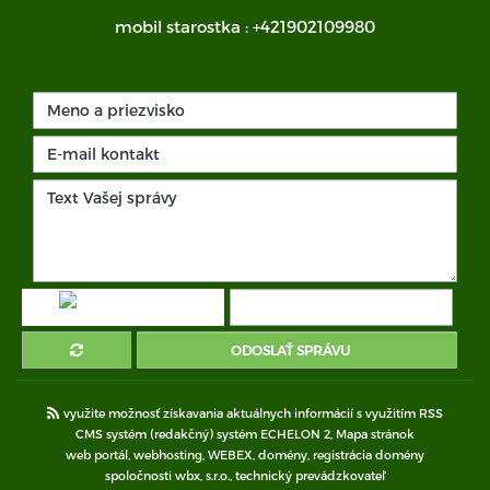
mobil starostka :
+421902109980
ODOSLAŤ SPRÁVU
využite možnosť získavania aktuálnych informácií s využitím RSS
CMS systém (redakčný) systém ECHELON 2,
Mapa stránok
web portál
,
webhosting
,
WEBEX
,
domény
,
registrácia domény
spoločnosti wbx, s.r.o.
,
technický prevádzkovateľ