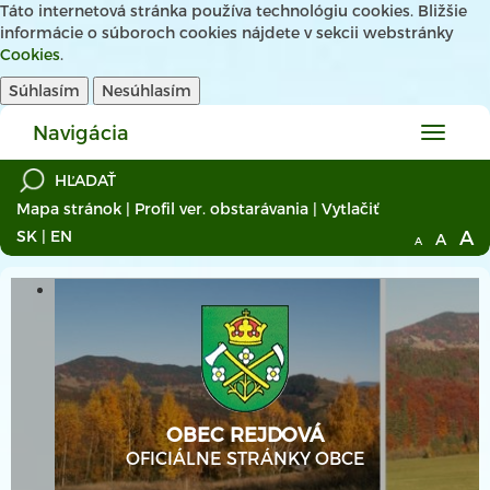
Táto internetová stránka používa technológiu cookies. Bližšie
informácie o súboroch cookies nájdete v sekcii webstránky
Cookies
.
Súhlasím
Nesúhlasím
Navigácia
Hlavné
menu
Mapa stránok
|
Profil ver. obstarávania
|
Vytlačiť
A
SK
|
EN
A
A
OBEC REJDOVÁ
OFICIÁLNE STRÁNKY OBCE