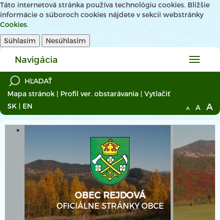
Táto internetová stránka používa technológiu cookies. Bližšie
informácie o súboroch cookies nájdete v sekcii webstránky
Cookies
.
Súhlasím
Nesúhlasím
Navigácia
Hlavné
menu
Mapa stránok
|
Profil ver. obstarávania
|
Vytlačiť
A
SK
|
EN
A
A
OBEC REJDOVÁ
OFICIÁLNE STRÁNKY OBCE