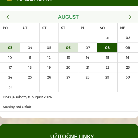
AUGUST
PO
UT
ST
ŠT
PI
SO
NE
01
02
03
04
05
06
07
08
09
10
11
12
13
14
15
16
17
18
19
20
21
22
23
24
25
26
27
28
29
30
31
Dnes je sobota, 8. august 2026
Meniny má Oskár
UŽITOČNÉ LINKY