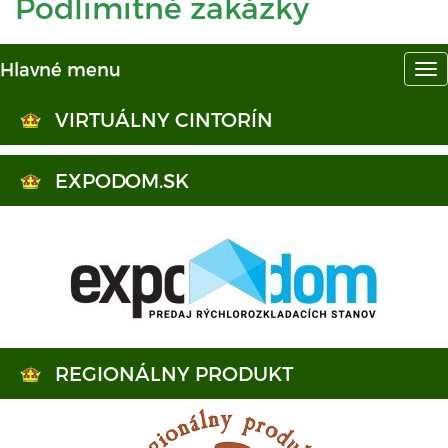
Podlimitné zakázky
Hlavné menu
Hl
me
VIRTUÁLNY CINTORÍN
EXPODOM.SK
REGIONÁLNY PRODUKT