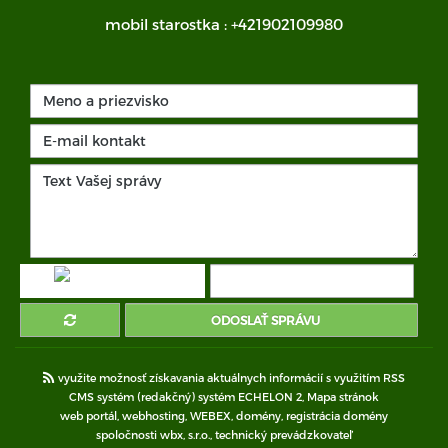
mobil starostka :
+421902109980
ODOSLAŤ SPRÁVU
využite možnosť získavania aktuálnych informácií s využitím RSS
CMS systém (redakčný) systém ECHELON 2,
Mapa stránok
web portál
,
webhosting
,
WEBEX
,
domény
,
registrácia domény
spoločnosti wbx, s.r.o.
,
technický prevádzkovateľ