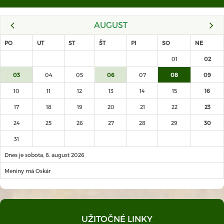
AUGUST
PO
UT
ST
ŠT
PI
SO
NE
01
02
03
04
05
06
07
08
09
10
11
12
13
14
15
16
17
18
19
20
21
22
23
24
25
26
27
28
29
30
31
Dnes je sobota, 8. august 2026
Meniny má Oskár
UŽITOČNÉ LINKY