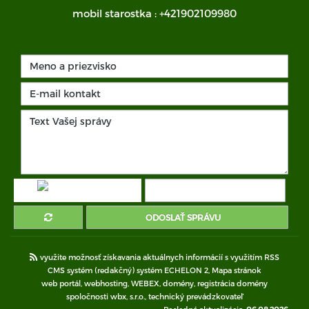
mobil starostka :
+421902109980
ODOSLAŤ SPRÁVU
využite možnosť získavania aktuálnych informácií s využitím RSS
CMS systém (redakčný) systém ECHELON 2,
Mapa stránok
web portál
,
webhosting
,
WEBEX
,
domény
,
registrácia domény
spoločnosti wbx, s.r.o.
,
technický prevádzkovateľ