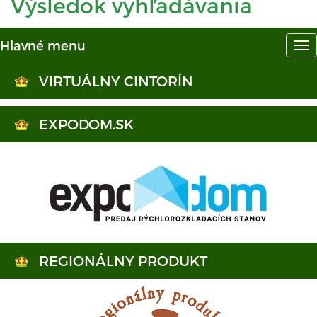
Výsledok vyhľadávania
Hlavné menu
Hl
me
VIRTUÁLNY CINTORÍN
EXPODOM.SK
REGIONÁLNY PRODUKT