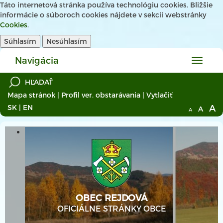
Táto internetová stránka používa technológiu cookies. Bližšie
informácie o súboroch cookies nájdete v sekcii webstránky
Cookies
.
Súhlasím
Nesúhlasím
Navigácia
Hlavné
menu
Mapa stránok
|
Profil ver. obstarávania
|
Vytlačiť
A
SK
|
EN
A
A
OBEC REJDOVÁ
OFICIÁLNE STRÁNKY OBCE