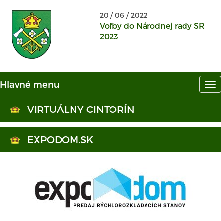
20 / 06 / 2022
Voľby do Národnej rady SR
2023
Hlavné menu
Hl
me
VIRTUÁLNY CINTORÍN
EXPODOM.SK