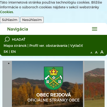
Táto internetová stránka používa technológiu cookies. Bližšie
informácie o súboroch cookies nájdete v sekcii webstránky
Cookies
.
Súhlasím
Nesúhlasím
Navigácia
Hlavné
menu
Mapa stránok
|
Profil ver. obstarávania
|
Vytlačiť
A
SK
|
EN
A
A
OBEC REJDOVÁ
OFICIÁLNE STRÁNKY OBCE